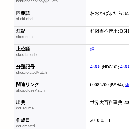
ndl:transcription@ja-Latn
同義語
おおかばまだら; Monar
xl:altLabel
注記
和図書不使用; BS
skos:note
上位語
蝶
skos:broader
分類記号
486.8
;
486.
(NDC10)
skos:relatedMatch
関連リンク
00085200
;
s
(BSH4)
skos:closeMatch
出典
世界大百科事典 20
dct:source
作成日
2010-03-18
dct:created