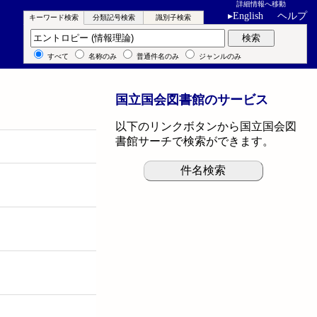
詳細情報へ移動
▸
English
ヘルプ
キーワード検索
分類記号検索
識別子検索
キーワード検索
検索
すべて
名称のみ
普通件名のみ
ジャンルのみ
国立国会図書館のサービス
以下のリンクボタンから国立国会図
書館サーチで検索ができます。
件名検索