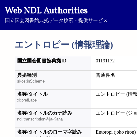
Web NDL Authorities
国立国会図書館典拠データ検索・提供サービス
エントロピー (情報理論)
国立国会図書館典拠ID
01191172
典拠種別
普通件名
skos:inScheme
名称/タイトル
エントロピー (情報
xl:prefLabel
名称/タイトルのカナ読み
エントロピー (ジョ
ndl:transcription@ja-Kana
名称/タイトルのローマ字読み
Entoropi (joho riron)