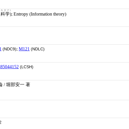
カガク)
科学)
; Entropy (Information theory)
1
;
M121
(NDC9)
(NDLC)
h85044152
(LCSH)
/ 堀部安一 著
2