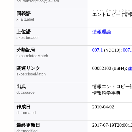
ndl:transcription@ja-Latn
エントロピー (ジョウホウ 
同義語
エントロピー (情報
xl:altLabel
上位語
情報理論
skos:broader
分類記号
007.1
;
007.
(NDC10)
skos:relatedMatch
関連リンク
00082100
;
s
(BSH4)
skos:closeMatch
出典
情報エントロピー論 
dct:source
情報科学事典
作成日
2010-04-02
dct:created
最終更新日
2017-07-19T20:00:1
dct:modified