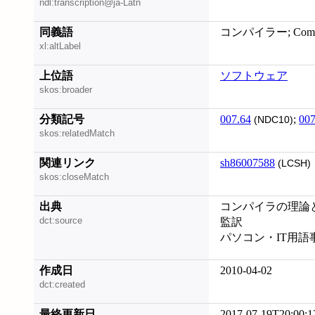
ndl:transcription@ja-Latn
同義語
コンパイラー; Compiler
xl:altLabel
上位語
ソフトウェア
skos:broader
分類記号
007.64
;
007
(NDC10)
skos:relatedMatch
関連リンク
sh86007588
(LCSH)
skos:closeMatch
出典
コンパイラの理論と応
dct:source
監訳
パソコン・IT用語事典
作成日
2010-04-02
dct:created
最終更新日
2017-07-19T20:00:1