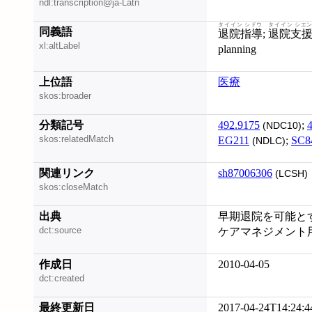
ndl:transcription@ja-Latn
タイイン シドウ
タイイン シエ
同義語
退院指導
;
退院支
xl:altLabel
planning
上位語
医療
skos:broader
分類記号
492.9175
;
(NDC10)
skos:relatedMatch
EG211
;
SC8
(NDLC)
関連リンク
sh87006306
(LCSH)
skos:closeMatch
出典
早期退院を可能と
dct:source
ケアマネジメント
作成日
2010-04-05
dct:created
最終更新日
2017-04-24T14:24:4