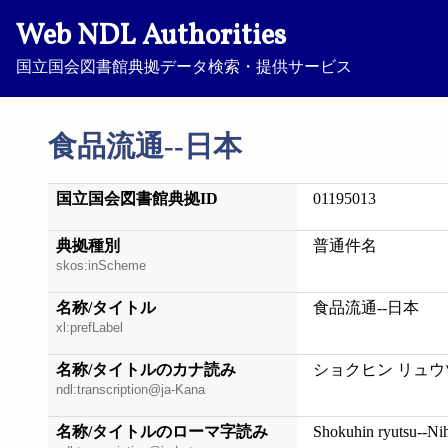
Web NDL Authorities
国立国会図書館典拠データ検索・提供サービス
食品流通--日本
国立国会図書館典拠ID
01195013
典拠種別
普通件名
skos:inScheme
名称/タイトル
食品流通--日本
xl:prefLabel
名称/タイトルのカナ読み
ショクヒン リュウ
ndl:transcription@ja-Kana
名称/タイトルのローマ字読み
Shokuhin ryutsu--Ni