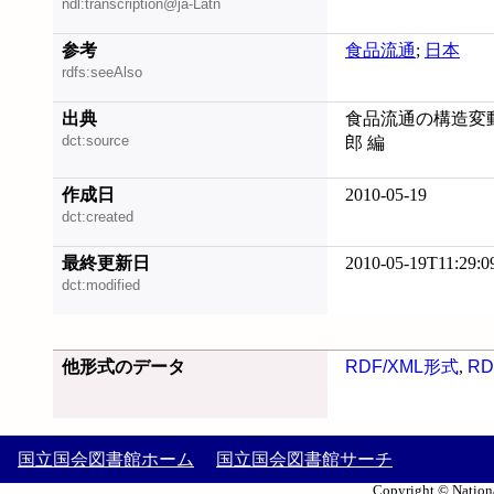
ndl:transcription@ja-Latn
参考
食品流通
;
日本
rdfs:seeAlso
出典
食品流通の構造変動
dct:source
郎 編
作成日
2010-05-19
dct:created
最終更新日
2010-05-19T11:29:0
dct:modified
他形式のデータ
RDF/XML形式
,
RD
国立国会図書館ホーム
国立国会図書館サーチ
Copyright © Nationa