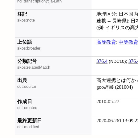
ndl:transcription@ja-Latn
注記
地理区分; 日本国内
skos:note
連携 -- 長崎県)
(例: イギリスの
上位語
高等教育
;
中等教
skos:broader
分類記号
376.4
;
376.
(NDC10)
skos:relatedMatch
出典
高大連携とは何か /
dct:source
goo辞書 (201004)
作成日
2010-05-27
dct:created
最終更新日
2020-06-26T13:09:2
dct:modified