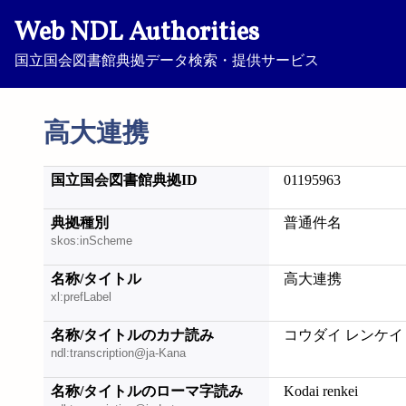
Web NDL Authorities
国立国会図書館典拠データ検索・提供サービス
高大連携
国立国会図書館典拠ID
01195963
典拠種別
普通件名
skos:inScheme
名称/タイトル
高大連携
xl:prefLabel
名称/タイトルのカナ読み
コウダイ レンケイ
ndl:transcription@ja-Kana
名称/タイトルのローマ字読み
Kodai renkei