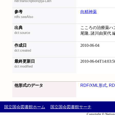
ndl:transcription@ja-Latn
参考
向精神薬
rdfs:seeAlso
出典
こころの治療薬ハンド
dct:source
尾隆, 諸川由実代 
作成日
2010-06-04
dct:created
最終更新日
2010-06-04T14:03:5
dct:modified
他形式のデータ
RDF/XML形式
,
RD
国立国会図書館ホーム
国立国会図書館サーチ
Copyright © Nationa