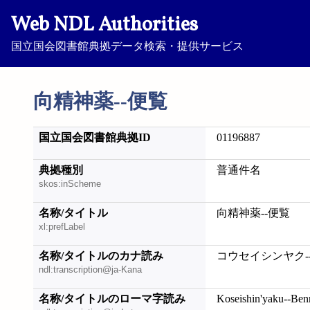
Web NDL Authorities
国立国会図書館典拠データ検索・提供サービス
向精神薬--便覧
国立国会図書館典拠ID
01196887
典拠種別
普通件名
skos:inScheme
名称/タイトル
向精神薬--便覧
xl:prefLabel
名称/タイトルのカナ読み
コウセイシンヤク-
ndl:transcription@ja-Kana
名称/タイトルのローマ字読み
Koseishin'yaku--Ben