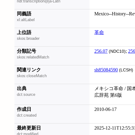
ndl:transcription@ja-Latn
同義語
Mexico--History--Re
xl:altLabel
上位語
革命
skos:broader
分類記号
256.07
;
256
(NDC10)
skos:relatedMatch
関連リンク
sh85084590
(LCSH)
skos:closeMatch
出典
メキシコ革命 / 国
dct:source
広辞苑 第6版
作成日
2010-06-17
dct:created
最終更新日
2025-12-11T12:55:3
dct:modified