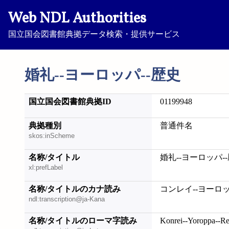
Web NDL Authorities
国立国会図書館典拠データ検索・提供サービス
婚礼--ヨーロッパ--歴史
国立国会図書館典拠ID
01199948
典拠種別
普通件名
skos:inScheme
名称/タイトル
婚礼--ヨーロッパ-
xl:prefLabel
名称/タイトルのカナ読み
コンレイ--ヨーロッ
ndl:transcription@ja-Kana
名称/タイトルのローマ字読み
Konrei--Yoroppa--Re