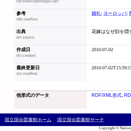
ndl:transcription@ja-Latn
参考
婚礼
;
ヨーロッパ
;
rdfs:seeAlso
出典
花嫁はなぜ顔を隠す
dct:source
作成日
2010-07-02
dct:created
最終更新日
2010-07-02T15:59:1
dct:modified
他形式のデータ
RDF/XML形式
,
RD
国立国会図書館ホーム
国立国会図書館サーチ
Copyright © Nationa