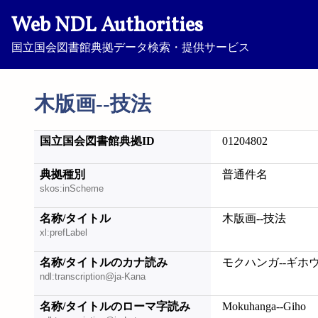
Web NDL Authorities
国立国会図書館典拠データ検索・提供サービス
木版画--技法
国立国会図書館典拠ID
01204802
典拠種別
普通件名
skos:inScheme
名称/タイトル
木版画--技法
xl:prefLabel
名称/タイトルのカナ読み
モクハンガ--ギホ
ndl:transcription@ja-Kana
名称/タイトルのローマ字読み
Mokuhanga--Giho