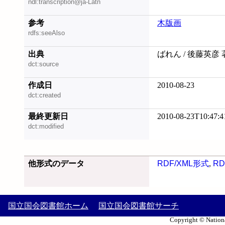
ndl:transcription@ja-Latn
参考
木版画
rdfs:seeAlso
出典
ばれん / 後藤英彦 
dct:source
作成日
2010-08-23
dct:created
最終更新日
2010-08-23T10:47:4
dct:modified
他形式のデータ
RDF/XML形式
,
RD
国立国会図書館ホーム
国立国会図書館サーチ
Copyright © Nationa