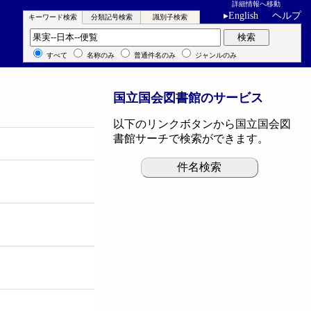
詳細情報へ移動
▸
English
ヘルプ
キーワード検索
分類記号検索
識別子検索
キーワード検索
検索
すべて
名称のみ
普通件名のみ
ジャンルのみ
国立国会図書館のサービス
以下のリンクボタンから国立国会図
書館サーチで検索ができます。
件名検索