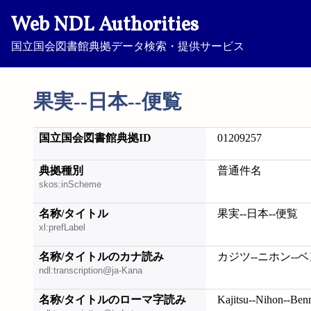
Web NDL Authorities
国立国会図書館典拠データ検索・提供サービス
果実--日本--便覧
国立国会図書館典拠ID
01209257
典拠種別
普通件名
skos:inScheme
名称/タイトル
果実--日本--便覧
xl:prefLabel
名称/タイトルのカナ読み
カジツ--ニホン--
ndl:transcription@ja-Kana
名称/タイトルのローマ字読み
Kajitsu--Nihon--Ben