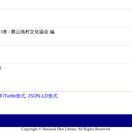
3巻 / 農山漁村文化協会 編
2
F/Turtle形式
,
JSON-LD形式
Copyright © National Diet Library. All Rights Reserved.