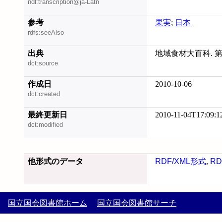
ndl:transcription@ja-Latn
参考
果実
;
日本
rdfs:seeAlso
出典
地域食材大百科. 第
dct:source
作成日
2010-10-06
dct:created
最終更新日
2010-11-04T17:09:1
dct:modified
他形式のデータ
RDF/XML形式
,
RD
国立国会図書館ホーム
国立国会図書館サーチ