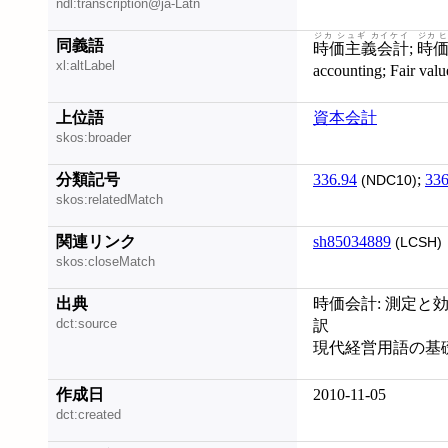
ndl:transcription@ja-Latn
ジカ シュギ カイケイ
ジカ 
同義語
時価主義会計
;
時
xl:altLabel
accounting; F
上位語
資本会計
skos:broader
分類記号
336.94
;
336
(NDC10)
skos:relatedMatch
関連リンク
sh85034889
(LCSH)
skos:closeMatch
出典
時価会計: 測定と効用
dct:source
訳
現代経営用語の基
作成日
2010-11-05
dct:created