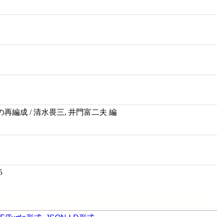
編成 / 清水畏三, 井門富二夫 編
5