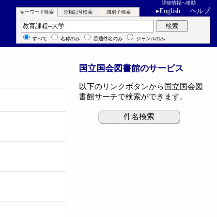
詳細情報へ移動
▸
English
ヘルプ
キーワード検索
分類記号検索
識別子検索
キーワード検索
検索
すべて
名称のみ
普通件名のみ
ジャンルのみ
国立国会図書館のサービス
以下のリンクボタンから国立国会図
書館サーチで検索ができます。
件名検索