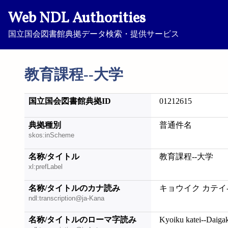
Web NDL Authorities
国立国会図書館典拠データ検索・提供サービス
教育課程--大学
国立国会図書館典拠ID
01212615
典拠種別
普通件名
skos:inScheme
名称/タイトル
教育課程--大学
xl:prefLabel
名称/タイトルのカナ読み
キョウイク カテイ
ndl:transcription@ja-Kana
名称/タイトルのローマ字読み
Kyoiku katei--Daiga