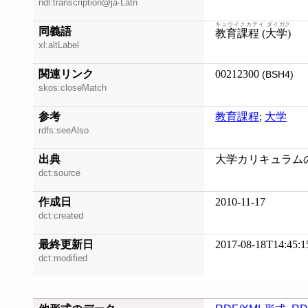
ndl:transcription@ja-Latn
キョウイクカテイ ダイガク
同義語
教育課程 (大学)
xl:altLabel
関連リンク
00212300
(BSH4)
skos:closeMatch
参考
教育課程
;
大学
rdfs:seeAlso
出典
大学カリキュラムの再
dct:source
作成日
2010-11-17
dct:created
最終更新日
2017-08-18T14:45:1
dct:modified