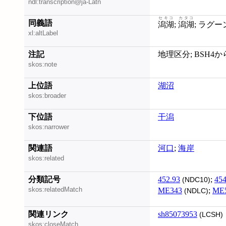
ndl:transcription@ja-Latn
セキコ
カタコ
同義語
潟湖
;
潟湖
xl:altLabel
注記
地理区分; BSH4
skos:note
上位語
湖沼
skos:broader
下位語
干潟
skos:narrower
関連語
河口
;
海岸
skos:related
分類記号
452.93
;
454
(NDC10)
skos:relatedMatch
ME343
;
ME
(NDLC)
関連リンク
sh85073953
(LCSH)
skos:closeMatch