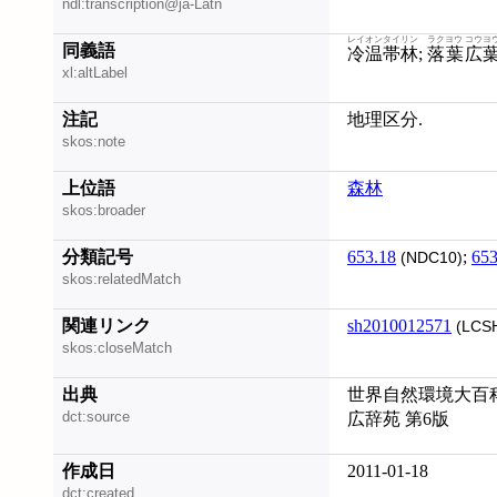
ndl:transcription@ja-Latn
レイオンタイリン
ラクヨウ コウヨ
同義語
冷温帯林
;
落葉広
xl:altLabel
注記
地理区分.
skos:note
上位語
森林
skos:broader
分類記号
653.18
;
653
(NDC10)
skos:relatedMatch
関連リンク
sh2010012571
(LCS
skos:closeMatch
出典
世界自然環境大百科. 7 
dct:source
広辞苑 第6版
作成日
2011-01-18
dct:created