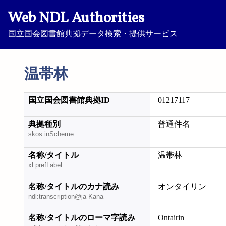
Web NDL Authorities
国立国会図書館典拠データ検索・提供サービス
温帯林
国立国会図書館典拠ID
01217117
典拠種別
普通件名
skos:inScheme
名称/タイトル
温帯林
xl:prefLabel
名称/タイトルのカナ読み
オンタイリン
ndl:transcription@ja-Kana
名称/タイトルのローマ字読み
Ontairin