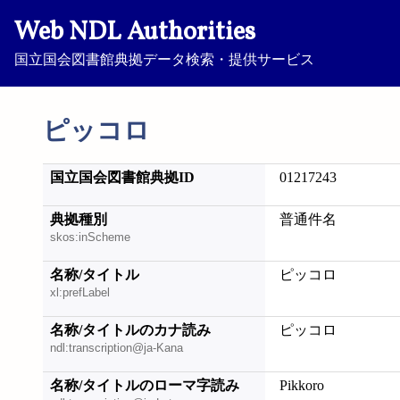
Web NDL Authorities
国立国会図書館典拠データ検索・提供サービス
ピッコロ
国立国会図書館典拠ID
01217243
典拠種別
普通件名
skos:inScheme
名称/タイトル
ピッコロ
xl:prefLabel
名称/タイトルのカナ読み
ピッコロ
ndl:transcription@ja-Kana
名称/タイトルのローマ字読み
Pikkoro