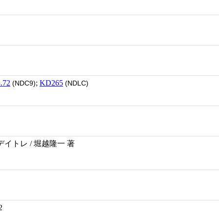
.72
;
KD265
(NDC9)
(NDLC)
イトレ / 堀越隆一 著
2