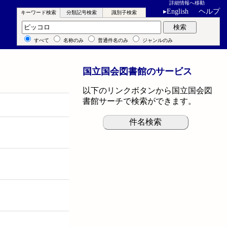
詳細情報へ移動
▸
English
ヘルプ
キーワード検索
分類記号検索
識別子検索
キーワード検索
検索
すべて
名称のみ
普通件名のみ
ジャンルのみ
国立国会図書館のサービス
以下のリンクボタンから国立国会図
書館サーチで検索ができます。
件名検索