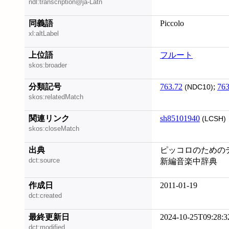
ndl:transcription@ja-Latn
同義語
Piccolo
xl:altLabel
上位語
フルート
skos:broader
分類記号
763.72
;
763
(NDC10)
skos:relatedMatch
関連リンク
sh85101940
(LCSH)
skos:closeMatch
出典
ピッコロのためのデ
dct:source
新編音楽中辞典
作成日
2011-01-19
dct:created
最終更新日
2024-10-25T09:28:3
dct:modified