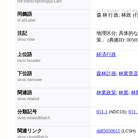
ndl:transcription@ja-Latn
シンリン ギョウセイ
リンセイ (ギョ
同義語
森林行政
;
林政 (
xl:altLabel
注記
地理区分; 具体的
skos:note
策」 (典拠ID: 0056
上位語
経済行政
skos:broader
下位語
森林計画
;
林業普
skos:narrower
関連語
林業政策
;
林業
;
林
skos:related
分類記号
651.1
;
651.
(NDC10)
skos:relatedMatch
関連リンク
sh85050611
(LCSH)
skos:closeMatch