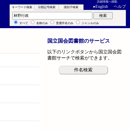
詳細情報へ移動
▸
English
ヘルプ
キーワード検索
分類記号検索
識別子検索
キーワード検索
検索
すべて
名称のみ
普通件名のみ
ジャンルのみ
国立国会図書館のサービス
以下のリンクボタンから国立国会図
書館サーチで検索ができます。
件名検索