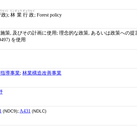
ウセイ)
リンギョウ ギョウセイ
行政)
;
林業行政
; Forest policy
な施策, 及びその計画に使用; 理念的な政策, あるいは政策への
9497) を使用
及指導事業
;
林業構造改善事業
野
1
;
A431
(NDC9)
(NDLC)