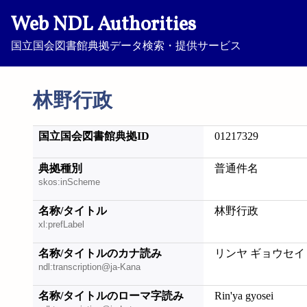
Web NDL Authorities
国立国会図書館典拠データ検索・提供サービス
林野行政
国立国会図書館典拠ID
01217329
典拠種別
普通件名
skos:inScheme
名称/タイトル
林野行政
xl:prefLabel
名称/タイトルのカナ読み
リンヤ ギョウセイ
ndl:transcription@ja-Kana
名称/タイトルのローマ字読み
Rin'ya gyosei