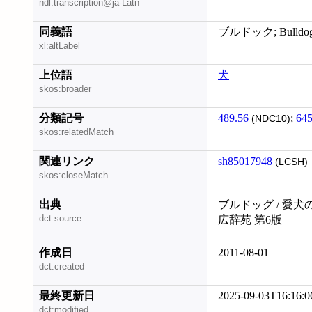
ndl:transcription@ja-Latn
同義語
ブルドック; Bulldo
xl:altLabel
上位語
犬
skos:broader
分類記号
489.56
;
645
(NDC10)
skos:relatedMatch
関連リンク
sh85017948
(LCSH)
skos:closeMatch
出典
ブルドッグ / 愛犬
dct:source
広辞苑 第6版
作成日
2011-08-01
dct:created
最終更新日
2025-09-03T16:16:0
dct:modified