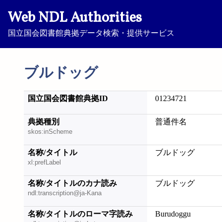
Web NDL Authorities
国立国会図書館典拠データ検索・提供サービス
ブルドッグ
国立国会図書館典拠ID
01234721
典拠種別
普通件名
skos:inScheme
名称/タイトル
ブルドッグ
xl:prefLabel
名称/タイトルのカナ読み
ブルドッグ
ndl:transcription@ja-Kana
名称/タイトルのローマ字読み
Burudoggu