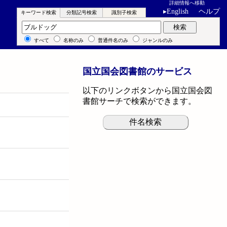
詳細情報へ移動
▸
English
ヘルプ
キーワード検索
分類記号検索
識別子検索
キーワード検索
検索
すべて
名称のみ
普通件名のみ
ジャンルのみ
国立国会図書館のサービス
以下のリンクボタンから国立国会図
書館サーチで検索ができます。
件名検索