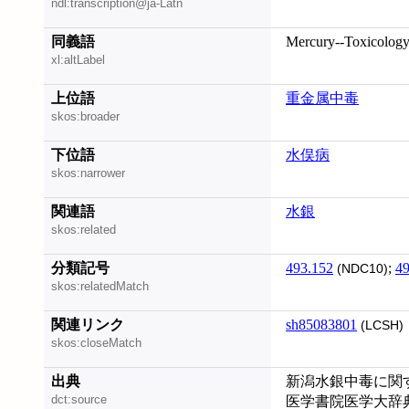
ndl:transcription@ja-Latn
同義語
Mercury--Toxicolog
xl:altLabel
上位語
重金属中毒
skos:broader
下位語
水俣病
skos:narrower
関連語
水銀
skos:related
分類記号
493.152
;
49
(NDC10)
skos:relatedMatch
関連リンク
sh85083801
(LCSH)
skos:closeMatch
出典
新潟水銀中毒に関
dct:source
医学書院医学大辞典