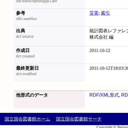
ndl:transcription@ja-Latn
参考
災害
;
索引
rdfs:seeAlso
出典
統計図表レファレン
dct:source
株式会社 編
作成日
2011-10-12
dct:created
最終更新日
2011-10-12T18:03:3
dct:modified
他形式のデータ
RDF/XML形式
,
RD
国立国会図書館ホーム
国立国会図書館サーチ
Copyright © Nationa