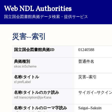
Web NDL Authorities
国立国会図書館典拠データ検索・提供サービス
災害--索引
国立国会図書館典拠ID
01240588
典拠種別
普通件名
skos:inScheme
名称/タイトル
災害--索引
xl:prefLabel
名称/タイトルのカナ読み
サイガイ--サクイ
ndl:transcription@ja-Kana
名称/タイトルのローマ字読み
Saigai--Sakuin