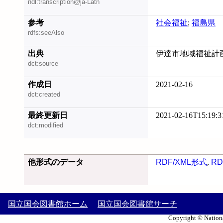
ndl:transcription@ja-Latn
参考
社会福祉
;
福島県
rdfs:seeAlso
出典
伊達市地域福祉計画, 
dct:source
作成日
2021-02-16
dct:created
最終更新日
2021-02-16T15:19:3
dct:modified
他形式のデータ
RDF/XML形式
,
RD
国立国会図書館ホーム
国立国会図書館サーチ
Copyright © Nationa