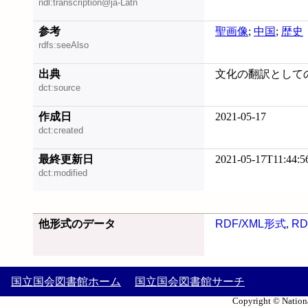
ndl:transcription@ja-Latn
参考
聖画像
;
中国
;
歴史
rdfs:seeAlso
出典
文化の翻訳としての聖
dct:source
作成日
2021-05-17
dct:created
最終更新日
2021-05-17T11:44:5
dct:modified
他形式のデータ
RDF/XML形式
,
RD
国立国会図書館ホーム
国立国会図書館サーチ
Copyright © Nationa