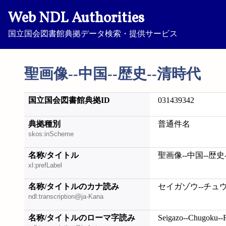
Web NDL Authorities
国立国会図書館典拠データ検索・提供サービス
聖画像--中国--歴史--清時代
国立国会図書館典拠ID
031439342
典拠種別
普通件名
skos:inScheme
名称/タイトル
聖画像--中国--歴史
xl:prefLabel
名称/タイトルのカナ読み
セイガゾウ--チュウ
ndl:transcription@ja-Kana
名称/タイトルのローマ字読み
Seigazo--Chugoku--Re