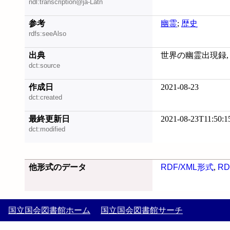
ndl:transcription@ja-Latn
参考
幽霊
;
歴史
rdfs:seeAlso
出典
世界の幽霊出現録, 20
dct:source
作成日
2021-08-23
dct:created
最終更新日
2021-08-23T11:50:1
dct:modified
他形式のデータ
RDF/XML形式
,
RD
国立国会図書館ホーム
国立国会図書館サーチ