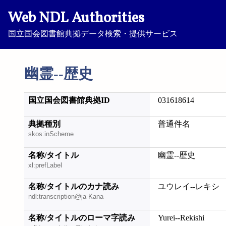
Web NDL Authorities
国立国会図書館典拠データ検索・提供サービス
幽霊--歴史
国立国会図書館典拠ID
031618614
典拠種別
普通件名
skos:inScheme
名称/タイトル
幽霊--歴史
xl:prefLabel
名称/タイトルのカナ読み
ユウレイ--レキシ
ndl:transcription@ja-Kana
名称/タイトルのローマ字読み
Yurei--Rekishi