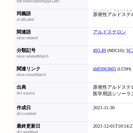
ndl:transcription@ja-Latn
ゲンパツセイ アルドステロ
同義語
原発性アルドステ
xl:altLabel
関連語
アルドステロン
skos:related
分類記号
493.49
;
SC
(NDC10)
skos:relatedMatch
関連リンク
sh85063665
(LCSH)
skos:closeMatch
出典
原発性アルドステロン症
dct:source
医学用語シソーラス (2
作成日
2021-11-30
dct:created
最終更新日
2021-12-01T10:14:2
dct:modified