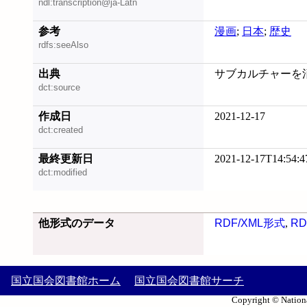
ndl:transcription@ja-Latn
参考
漫画
;
日本
;
歴史
rdfs:seeAlso
出典
サブカルチャーを消費す
dct:source
作成日
2021-12-17
dct:created
最終更新日
2021-12-17T14:54:4
dct:modified
他形式のデータ
RDF/XML形式
,
RD
国立国会図書館ホーム
国立国会図書館サーチ
Copyright © Nationa