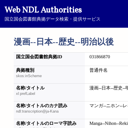
Web NDL Authorities
国立国会図書館典拠データ検索・提供サービス
漫画--日本--歴史--明治以後
国立国会図書館典拠ID
031866870
典拠種別
普通件名
skos:inScheme
名称/タイトル
漫画--日本--歴史-
xl:prefLabel
名称/タイトルのカナ読み
マンガ--ニホン--
ndl:transcription@ja-Kana
名称/タイトルのローマ字読み
Manga--Nihon--Rekis