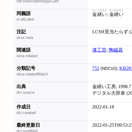
ndl:transcription@ja-Latn
キン ツクロイ
キンズクロイ
同義語
金繕い
;
金繕い
xl:altLabel
注記
LCSH見当たらず (20
skos:note
関連語
漆工芸
;
陶磁器
skos:related
分類記号
752
;
KB28
(NDC10)
skos:relatedMatch
出典
金繕い工房, 1998.7
dct:source
デジタル大辞泉 (202
作成日
2022-01-18
dct:created
最終更新日
2022-01-25T09:53:2
dct:modified