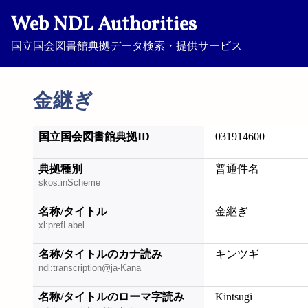
Web NDL Authorities
国立国会図書館典拠データ検索・提供サービス
金継ぎ
国立国会図書館典拠ID
031914600
典拠種別
普通件名
skos:inScheme
名称/タイトル
金継ぎ
xl:prefLabel
名称/タイトルのカナ読み
キンツギ
ndl:transcription@ja-Kana
名称/タイトルのローマ字読み
Kintsugi