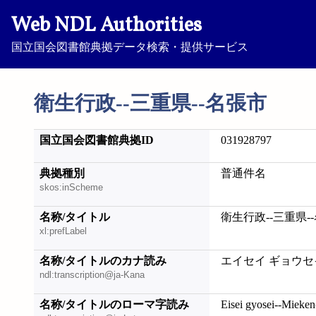
Web NDL Authorities
国立国会図書館典拠データ検索・提供サービス
衛生行政--三重県--名張市
国立国会図書館典拠ID
031928797
典拠種別
普通件名
skos:inScheme
名称/タイトル
衛生行政--三重県-
xl:prefLabel
名称/タイトルのカナ読み
エイセイ ギョウセイ
ndl:transcription@ja-Kana
名称/タイトルのローマ字読み
Eisei gyosei--Mieken