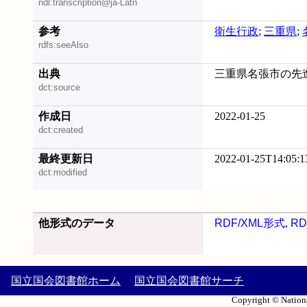
ndl:transcription@ja-Latn
参考
衛生行政
;
三重県
;
rdfs:seeAlso
出典
三重県名張市の先進施
dct:source
作成日
2022-01-25
dct:created
最終更新日
2022-01-25T14:05:1
dct:modified
他形式のデータ
RDF/XML形式
,
RD
国立国会図書館ホーム
国立国会図書館サーチ
Copyright © Nationa