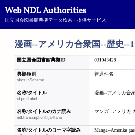
Web NDL Authorities
国立国会図書館典拠データ検索・提供サービス
漫画--アメリカ合衆国--歴史--19
国立国会図書館典拠ID
031943428
典拠種別
普通件名
skos:inScheme
名称/タイトル
漫画--アメリカ合衆国-
xl:prefLabel
名称/タイトルのカナ読み
マンガ--アメリカ ガ
ndl:transcription@ja-Kana
名称/タイトルのローマ字読み
Manga--Amerika gas