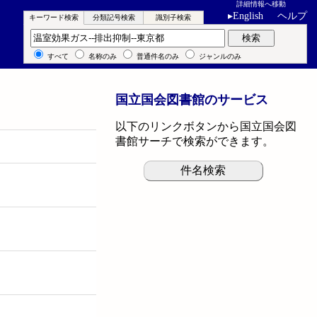
詳細情報へ移動
▸
English
ヘルプ
キーワード検索
分類記号検索
識別子検索
キーワード検索
検索
すべて
名称のみ
普通件名のみ
ジャンルのみ
国立国会図書館のサービス
以下のリンクボタンから国立国会図
書館サーチで検索ができます。
件名検索