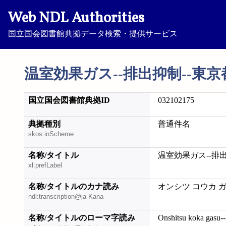
Web NDL Authorities
国立国会図書館典拠データ検索・提供サービス
温室効果ガス--排出抑制--東京
国立国会図書館典拠ID
032102175
典拠種別
普通件名
skos:inScheme
名称/タイトル
温室効果ガス--排出
xl:prefLabel
名称/タイトルのカナ読み
オンシツ コウカ ガ
ndl:transcription@ja-Kana
名称/タイトルのローマ字読み
Onshitsu koka gasu-