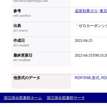
ndl:transcription@ja-Latn
参考
温室効果ガス
;
東
rdfs:seeAlso
出典
「ゼロカーボンシティ
dct:source
作成日
2022-04-25
dct:created
最終更新日
2022-04-25T08:33:2
dct:modified
他形式のデータ
RDF/XML形式
,
RD
国立国会図書館ホーム
国立国会図書館サーチ