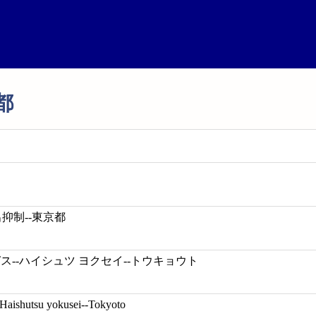
都
抑制--東京都
ス--ハイシュツ ヨクセイ--トウキョウト
-Haishutsu yokusei--Tokyoto