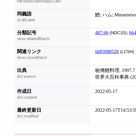
ndl:transcription@ja-Latn
ハム
同義語
鱧;
ハム
; Muraeneso
xl:altLabel
分類記号
487.66
;
664
(NDC10)
skos:relatedMatch
関連リンク
sh85088528
(LCSH)
skos:closeMatch
出典
秘傳鱧料理, 1997.7
dct:source
世界大百科事典 (202
作成日
2022-05-17
dct:created
最終更新日
2022-05-17T14:53:5
dct:modified