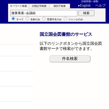
詳細情報へ移動
▸
English
ヘルプ
キーワード検索
分類記号検索
識別子検索
キーワード検索
検索
すべて
名称のみ
普通件名のみ
ジャンルのみ
国立国会図書館のサービス
以下のリンクボタンから国立国会図
書館サーチで検索ができます。
件名検索