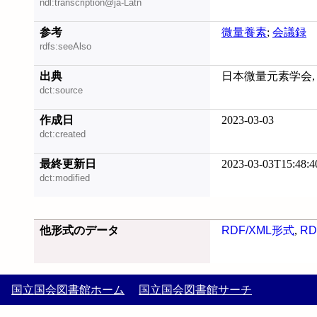
ndl:transcription@ja-Latn
参考
微量養素
;
会議録
rdfs:seeAlso
出典
日本微量元素学会, [1
dct:source
作成日
2023-03-03
dct:created
最終更新日
2023-03-03T15:48:4
dct:modified
他形式のデータ
RDF/XML形式
,
RD
国立国会図書館ホーム
国立国会図書館サーチ