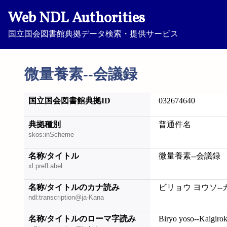
Web NDL Authorities
国立国会図書館典拠データ検索・提供サービス
微量養素--会議録
国立国会図書館典拠ID
032674640
典拠種別
普通件名
skos:inScheme
名称/タイトル
微量養素--会議録
xl:prefLabel
名称/タイトルのカナ読み
ビリョウ ヨウソ-
ndl:transcription@ja-Kana
名称/タイトルのローマ字読み
Biryo yoso--Kaigiro