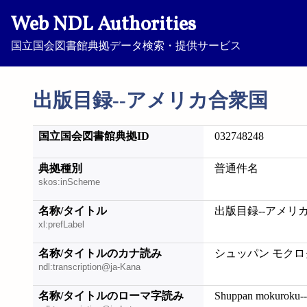
Web NDL Authorities
国立国会図書館典拠データ検索・提供サービス
出版目録--アメリカ合衆国
国立国会図書館典拠ID
032748248
典拠種別
普通件名
skos:inScheme
名称/タイトル
出版目録--アメリ
xl:prefLabel
名称/タイトルのカナ読み
シュッパン モクロ
ndl:transcription@ja-Kana
名称/タイトルのローマ字読み
Shuppan mokuroku--