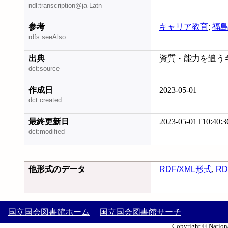
ndl:transcription@ja-Latn
参考
キャリア教育
;
福
rdfs:seeAlso
出典
資質・能力を追うキャ
dct:source
作成日
2023-05-01
dct:created
最終更新日
2023-05-01T10:40:3
dct:modified
他形式のデータ
RDF/XML形式
,
RD
国立国会図書館ホーム
国立国会図書館サーチ
Copyright © Nationa