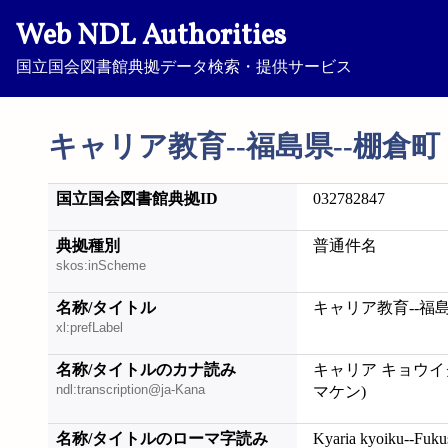
Web NDL Authorities
国立国会図書館典拠データ検索・提供サービス
キャリア教育--福島県--棚倉町 
国立国会図書館典拠ID
032782847
典拠種別
普通件名
skos:inScheme
名称/タイトル
キャリア教育--福島
xl:prefLabel
名称/タイトルのカナ読み
キャリア キョウイ
ndl:transcription@ja-Kana
マケン)
名称/タイトルのローマ字読み
Kyaria kyoiku--Fuk