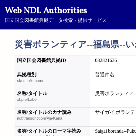
Web NDL Authorities
国立国会図書館典拠データ検索・提供サービス
災害ボランティア--福島県--
国立国会図書館典拠ID
032821636
典拠種別
普通件名
skos:inScheme
名称/タイトル
災害ボランティア-
xl:prefLabel
名称/タイトルのカナ読み
サイガイ ボランテ
ndl:transcription@ja-Kana
名称/タイトルのローマ字読み
Saigai borantia--Fuk