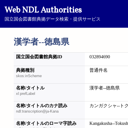
Web NDL Authorities
国立国会図書館典拠データ検索・提供サービス
漢学者--徳島県
国立国会図書館典拠ID
032894690
典拠種別
普通件名
skos:inScheme
名称/タイトル
漢学者--徳島県
xl:prefLabel
名称/タイトルのカナ読み
カンガクシャ--ト
ndl:transcription@ja-Kana
名称/タイトルのローマ字読み
Kangakusha--Tokus