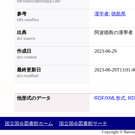
ndl:transcription@ja-Latn
参考
漢学者
;
徳島県
rdfs:seeAlso
出典
阿波徳島の漢學者・漢詩人
dct:source
作成日
2023-06-29
dct:created
最終更新日
2023-06-29T13:01:4
dct:modified
他形式のデータ
RDF/XML形式
,
RD
国立国会図書館ホーム
国立国会図書館サーチ
Copyright © Nationa