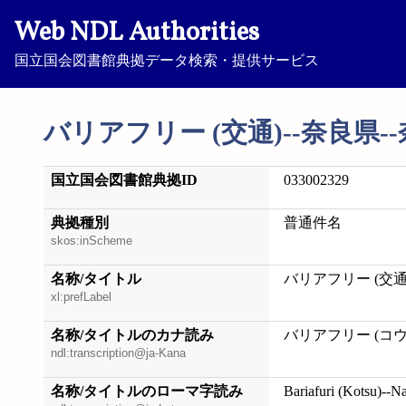
Web NDL Authorities
国立国会図書館典拠データ検索・提供サービス
バリアフリー (交通)--奈良県-
国立国会図書館典拠ID
033002329
典拠種別
普通件名
skos:inScheme
名称/タイトル
バリアフリー (交通
xl:prefLabel
名称/タイトルのカナ読み
バリアフリー (コウ
ndl:transcription@ja-Kana
名称/タイトルのローマ字読み
Bariafuri (Kotsu)--N