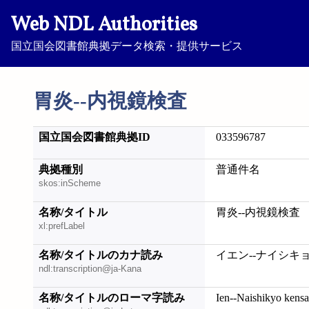
Web NDL Authorities
国立国会図書館典拠データ検索・提供サービス
胃炎--内視鏡検査
国立国会図書館典拠ID
033596787
典拠種別
普通件名
skos:inScheme
名称/タイトル
胃炎--内視鏡検査
xl:prefLabel
名称/タイトルのカナ読み
イエン--ナイシキ
ndl:transcription@ja-Kana
名称/タイトルのローマ字読み
Ien--Naishikyo kensa