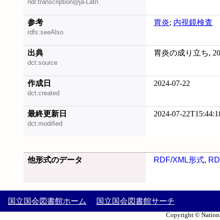
ndl:transcription@ja-Latn
参考
胃炎
;
内視鏡検査
rdfs:seeAlso
出典
胃炎の成り立ち, 202
dct:source
作成日
2024-07-22
dct:created
最終更新日
2024-07-22T15:44:1
dct:modified
他形式のデータ
RDF/XML形式
,
RD
国立国会図書館ホーム
国立国会図書館サーチ
Copyright © Nationa