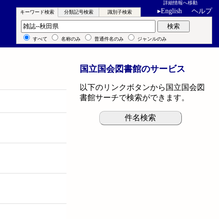
詳細情報へ移動
▸
English
ヘルプ
キーワード検索
分類記号検索
識別子検索
キーワード検索
検索
すべて
名称のみ
普通件名のみ
ジャンルのみ
国立国会図書館のサービス
以下のリンクボタンから国立国会図
書館サーチで検索ができます。
件名検索