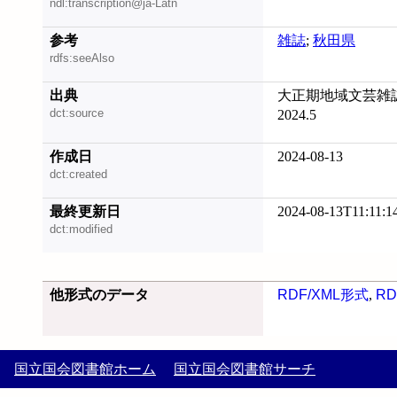
ndl:transcription@ja-Latn
参考
雑誌
;
秋田県
rdfs:seeAlso
出典
大正期地域文芸雑
dct:source
2024.5
作成日
2024-08-13
dct:created
最終更新日
2024-08-13T11:11:1
dct:modified
他形式のデータ
RDF/XML形式
,
RD
国立国会図書館ホーム
国立国会図書館サーチ