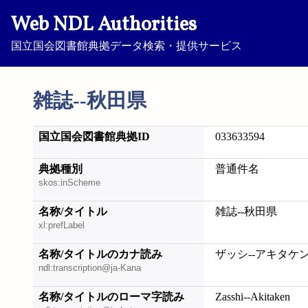
Web NDL Authorities
国立国会図書館典拠データ検索・提供サービス
雑誌--秋田県
国立国会図書館典拠ID
033633594
典拠種別
普通件名
skos:inScheme
名称/タイトル
雑誌--秋田県
xl:prefLabel
名称/タイトルのカナ読み
ザッシ--アキタケ
ndl:transcription@ja-Kana
名称/タイトルのローマ字読み
Zasshi--Akitaken