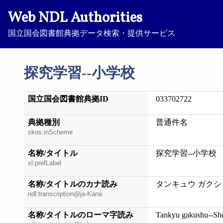
Web NDL Authorities
国立国会図書館典拠データ検索・提供サービス
探究学習--小学校
国立国会図書館典拠ID
033702722
典拠種別
普通件名
skos:inScheme
名称/タイトル
探究学習--小学校
xl:prefLabel
名称/タイトルのカナ読み
タンキュウ ガクシ
ndl:transcription@ja-Kana
名称/タイトルのローマ字読み
Tankyu gakushu--Sh