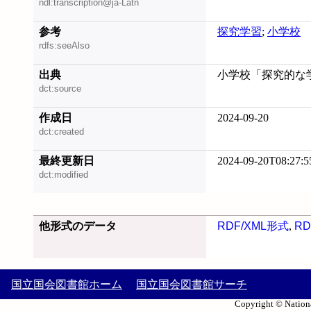
ndl:transcription@ja-Latn
参考
探究学習
;
小学校
rdfs:seeAlso
出典
小学校「探究的な学び
dct:source
作成日
2024-09-20
dct:created
最終更新日
2024-09-20T08:27:5
dct:modified
他形式のデータ
RDF/XML形式
,
RD
国立国会図書館ホーム
国立国会図書館サーチ
Copyright © Nationa