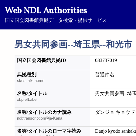
Web NDL Authorities
国立国会図書館典拠データ検索・提供サービス
男女共同参画--埼玉県--和光市
国立国会図書館典拠ID
033737019
典拠種別
普通件名
skos:inScheme
名称/タイトル
男女共同参画--埼玉
xl:prefLabel
名称/タイトルのカナ読み
ダンジョ キョウド
ndl:transcription@ja-Kana
名称/タイトルのローマ字読み
Danjo kyodo sankak