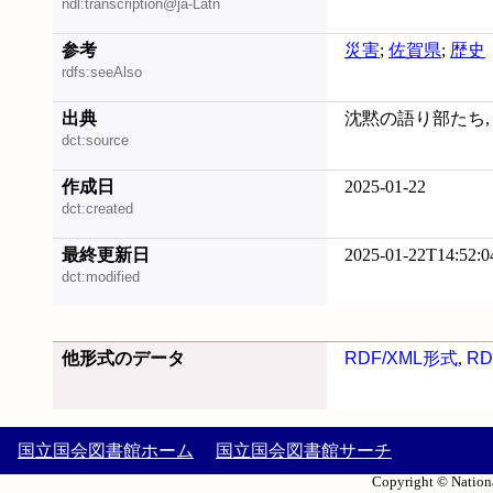
ndl:transcription@ja-Latn
参考
災害
;
佐賀県
;
歴史
rdfs:seeAlso
出典
沈黙の語り部たち, 20
dct:source
作成日
2025-01-22
dct:created
最終更新日
2025-01-22T14:52:0
dct:modified
他形式のデータ
RDF/XML形式
,
RD
国立国会図書館ホーム
国立国会図書館サーチ
Copyright © Nationa