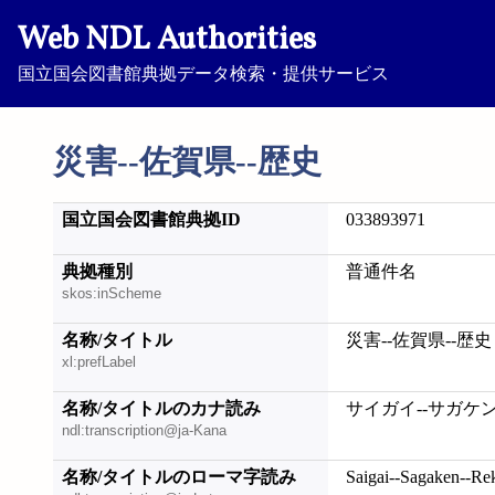
Web NDL Authorities
国立国会図書館典拠データ検索・提供サービス
災害--佐賀県--歴史
国立国会図書館典拠ID
033893971
典拠種別
普通件名
skos:inScheme
名称/タイトル
災害--佐賀県--歴史
xl:prefLabel
名称/タイトルのカナ読み
サイガイ--サガケン
ndl:transcription@ja-Kana
名称/タイトルのローマ字読み
Saigai--Sagaken--Rek