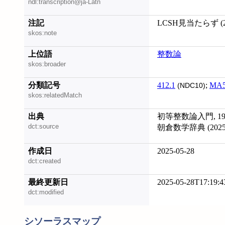
ndl:transcription@ja-Latn
注記
LCSH見当たらず (20
skos:note
上位語
整数論
skos:broader
分類記号
412.1
;
MA
(NDC10)
skos:relatedMatch
出典
初等整数論入門, 19
dct:source
朝倉数学辞典 (20250
作成日
2025-05-28
dct:created
最終更新日
2025-05-28T17:19:4
dct:modified
シソーラスマップ