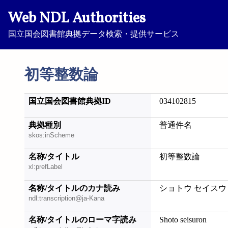
Web NDL Authorities
国立国会図書館典拠データ検索・提供サービス
初等整数論
国立国会図書館典拠ID
034102815
典拠種別
普通件名
skos:inScheme
名称/タイトル
初等整数論
xl:prefLabel
名称/タイトルのカナ読み
ショトウ セイスウ
ndl:transcription@ja-Kana
名称/タイトルのローマ字読み
Shoto seisuron