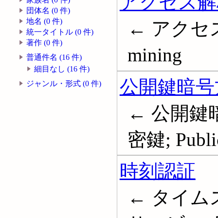
アクセス解
団体名 (0 件)
地名 (0 件)
← アクセスロ
統一タイトル (0 件)
著作 (0 件)
mining
普通件名 (16 件)
細目なし (16 件)
公開鍵暗号
ジャンル・形式 (0 件)
← 公開鍵暗
密鍵; Public
時刻認証
← タイム