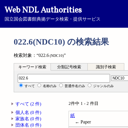
Web NDL Authorities
国立国会図書館典拠データ検索・提供サービス
022.6(NDC10) の検索結果
検索対象：“022.6
”
(NDC10)
キーワード検索
分類記号検索
識別子検索
分類記号検索
すべて
名称のみ
普通件名のみ
ジャンルのみ
2件中 1 - 2 件目
すべて (2 件)
個人名 (0 件)
紙
家族名 (0 件)
← Paper
団体名 (0 件)