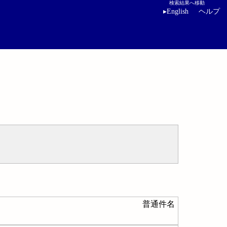
検索結果へ移動
▸
English
ヘルプ
普通件名