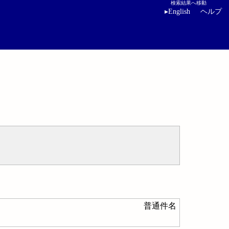
検索結果へ移動
▸
English
ヘルプ
普通件名