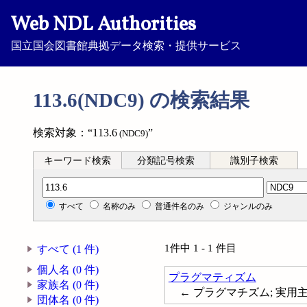
Web NDL Authorities
国立国会図書館典拠データ検索・提供サービス
113.6(NDC9) の検索結果
検索対象：“113.6
”
(NDC9)
キーワード検索
分類記号検索
識別子検索
分類記号検索
すべて
名称のみ
普通件名のみ
ジャンルのみ
1件中 1 - 1 件目
すべて (1 件)
個人名 (0 件)
プラグマティズム
家族名 (0 件)
← プラグマチズム; 実用主義; 
団体名 (0 件)