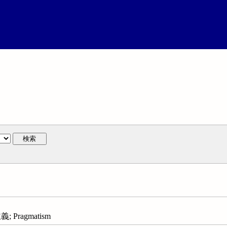
検索
Pragmatism