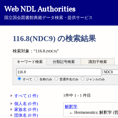
Web NDL Authorities
国立国会図書館典拠データ検索・提供サービス
116.8(NDC9) の検索結果
検索対象：“116.8
”
(NDC9)
キーワード検索
分類記号検索
識別子検索
分類記号検索
すべて
名称のみ
普通件名のみ
ジャンルのみ
1件中 1 - 1 件目
すべて (1 件)
個人名 (0 件)
解釈学
家族名 (0 件)
← Hermeneutics; 解釈学 (
団体名 (0 件)