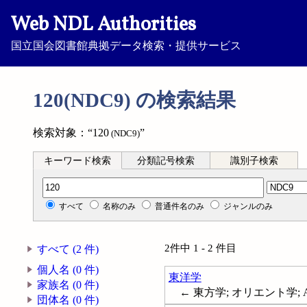
Web NDL Authorities
国立国会図書館典拠データ検索・提供サービス
120(NDC9) の検索結果
検索対象：“120
”
(NDC9)
キーワード検索
分類記号検索
識別子検索
分類記号検索
すべて
名称のみ
普通件名のみ
ジャンルのみ
2件中 1 - 2 件目
すべて (2 件)
個人名 (0 件)
東洋学
家族名 (0 件)
← 東方学; オリエント学; Asia--
団体名 (0 件)