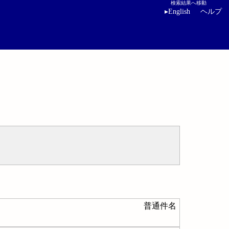
検索結果へ移動
▸
English
ヘルプ
普通件名