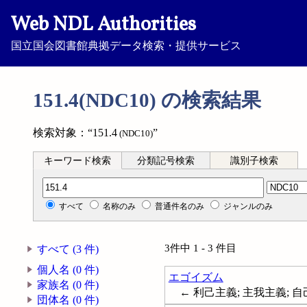
Web NDL Authorities
国立国会図書館典拠データ検索・提供サービス
151.4(NDC10) の検索結果
検索対象：“151.4
”
(NDC10)
キーワード検索
分類記号検索
識別子検索
分類記号検索
すべて
名称のみ
普通件名のみ
ジャンルのみ
3件中 1 - 3 件目
すべて (3 件)
個人名 (0 件)
エゴイズム
家族名 (0 件)
← 利己主義; 主我主義; 自己
団体名 (0 件)