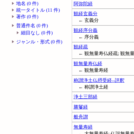
地名 (0 件)
阿弥陀経
統一タイトル (11 件)
観経玄義分
著作 (0 件)
← 玄義分
普通件名 (0 件)
観経序分義
細目なし (0 件)
← 序分義
ジャンル・形式 (0 件)
観経疏
← 観無量寿仏経疏; 観無量
観無量寿仏経
← 観無量寿経
称讃浄土仏摂受経--評釈
← 称讃浄土経
浄土三部経
勝鬘経
般舟讃
無量寿経
← 大無量寿経; 仏説無量