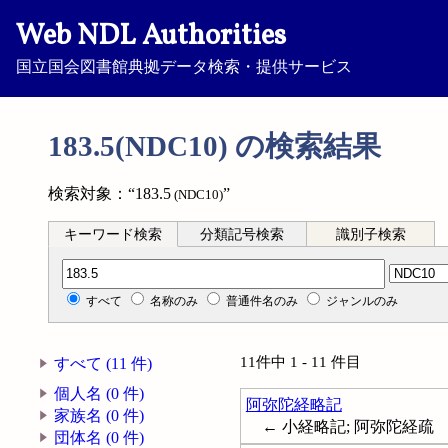
Web NDL Authorities
国立国会図書館典拠データ検索・提供サービス
183.5(NDC10) の検索結果
検索対象：“183.5
”
(NDC10)
キーワード検索
分類記号検索
識別子検索
分類記号検索
すべて
名称のみ
普通件名のみ
ジャンルのみ
11件中 1 - 11 件目
すべて (11 件)
個人名 (0 件)
阿弥陀経略記
家族名 (0 件)
← 小経略記; 阿弥陀経疏
団体名 (0 件)