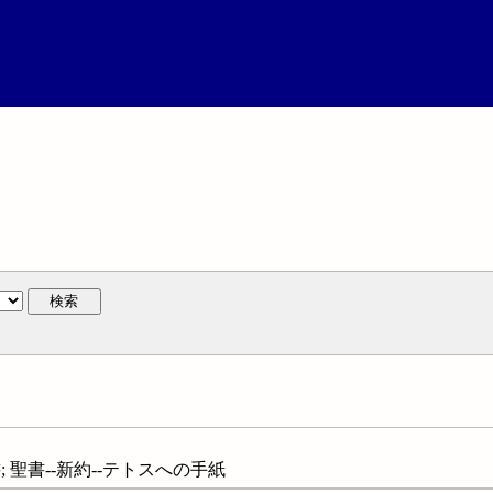
検索
書; 聖書--新約--テトスへの手紙