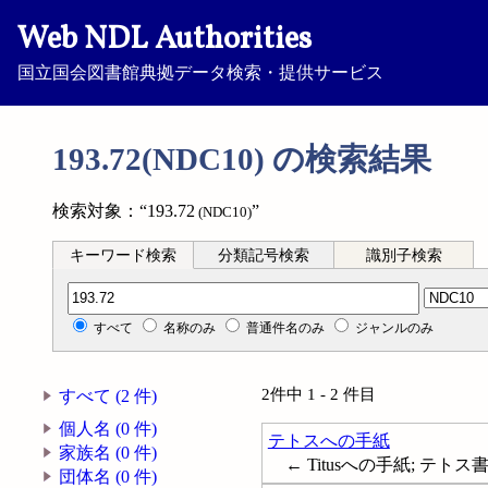
Web NDL Authorities
国立国会図書館典拠データ検索・提供サービス
193.72(NDC10) の検索結果
検索対象：“193.72
”
(NDC10)
キーワード検索
分類記号検索
識別子検索
分類記号検索
すべて
名称のみ
普通件名のみ
ジャンルのみ
2件中 1 - 2 件目
すべて (2 件)
個人名 (0 件)
テトスへの手紙
家族名 (0 件)
← Titusへの手紙; テトス
団体名 (0 件)