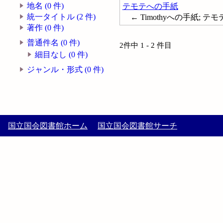
地名 (0 件)
テモテへの手紙
統一タイトル (2 件)
← Timothyへの手紙; テ
著作 (0 件)
普通件名 (0 件)
2件中 1 - 2 件目
細目なし (0 件)
ジャンル・形式 (0 件)
国立国会図書館ホーム
国立国会図書館サーチ